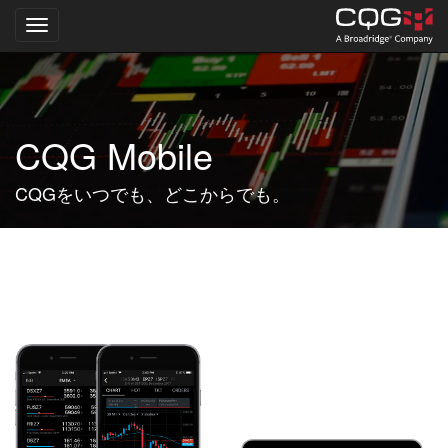
Toggle navigation
Skip
to
main
content
CQG Mobile
CQGをいつでも、どこからでも。