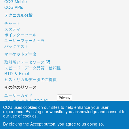
CQG Mobile
CQG APIs
テクニカル分析
チャート
スタディ
ポインターツール
ユーザーフォーミュラ
バックテスト
マーケットデータ
取引所とデータソース
スピード・データ品質・信頼性
RTD ＆ Excel
ヒストリカルデータのご提供
その他のリソース
ユーザーガイド
Privacy
はじめてみよう CQG IC
リモートPCサポート
CQG uses cookies on our sites to help enhance your user
experience. By using our website, you acknowledge and consent to
our use of cookies.
About CQG
|
Careers
|
Contact Us
|
Privacy
By clicking the Accept button, you agree to us doing so.
Sales Inquiry