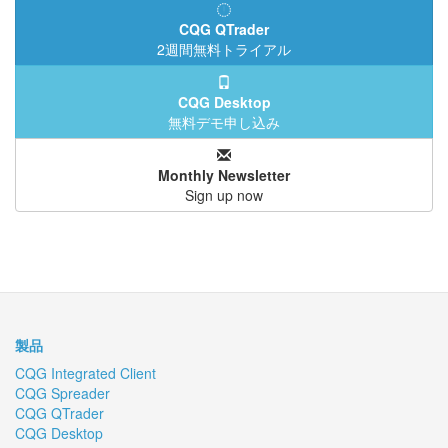
CQG QTrader
2週間無料トライアル
CQG Desktop
無料デモ申し込み
Monthly Newsletter
Sign up now
製品
CQG Integrated Client
CQG Spreader
CQG QTrader
CQG Desktop