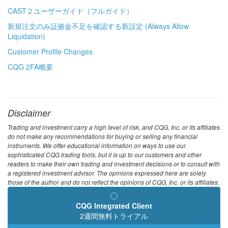
CAST２ユーザーガイド（フルガイド）
新規注文のみ証拠金不足を確認する新設定 (Always Allow
Liquidation)
Customer Profile Changes
CQG 2FA概要
Disclaimer
Trading and investment carry a high level of risk, and CQG, Inc. or its affiliates
do not make any recommendations for buying or selling any financial
instruments. We offer educational information on ways to use our
sophisticated CQG trading tools, but it is up to our customers and other
readers to make their own trading and investment decisions or to consult with
a registered investment advisor. The opinions expressed here are solely
those of the author and do not reflect the opinions of CQG, Inc. or its affiliates.
CQG Integrated Client
2週間無料トライアル