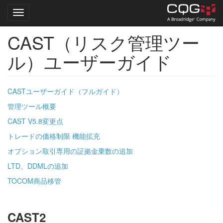
Toggle navigation
CAST（リスク管理ツー
Skip
to
ル）ユーザーガイド
main
content
CASTユーザーガイド（フルガイド）
管理ツール概要
CAST V5.8変更点
トレードの価格制限 機能拡充
オプション取引専用の証拠金乗数の追加
LTD、DDMLの追加
TOCOM商品移管
CAST2