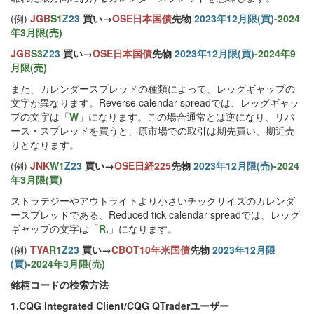
(例)
JGB
S1
Z23
買い→
OSE日本国債
先物
2023年12月限(買)
-2024
年3月限(売)
JGB
S3
Z23
買い→
OSE日本国債
先物
2023年12月限(買)
-2024年9
月限(売)
また、カレンダースプレッドの種類によって、レッグギャップの
文字が異なります。Reverse calendar spreadでは、レッグギャッ
プの文字は「
W
」になります。この場合通常とは逆になり、リバ
ース・スプレッドを買うと、原市場での取引は期先買い、期近売
りとなります。
(例)
JNK
W1
Z23
買い→
OSE日経225
先物
2023年12月限(売)
-2024
年3月限(買)
ストラテジーやアウトライトより小さいチックサイズのカレンダ
ースプレッドである、Reduced tick calendar spreadでは、レッグ
ギャップの文字は「
R,
」になります。
(例)
TYA
R1
Z23
買い→
CBOT10年米国債
先物
2023年12月限
(買)
-2024年3月限(売)
銘柄コードの検索方法
1.CQG Integrated Client/CQG QTraderユーザー