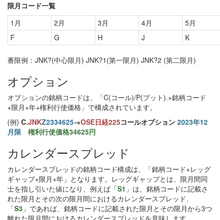
限月コード一覧
1月
2月
3月
4月
5月
F
G
H
J
K
番限例：JNK?(中心限月) JNK?1(第一限月) JNK?2 (第二限月)
オプション
オプションの銘柄コードは、「C(コール)/P(プット).+銘柄コード
+限月+年+権利行使価格」で構成されています。
(例)
C.
JNK
Z2334625
→
OSE日経225
コールオプション
2023年12
月限
権利行使価格34625円
カレンダースプレッド
カレンダースプレッドの銘柄コード構成は、「銘柄コード+レッグ
ギャップ+限月+年」となります。レッグギャップとは、限月間同
士を指し引いた値になり、例えば「
S1
」は、銘柄コードに記載さ
れた限月とその次の限月間におけるカレンダースプレッド、
「
S3
」であれば、銘柄コードに記載された限月とその限月から3つ
離れた限月間におけるカレンダースプレッドを意味します。