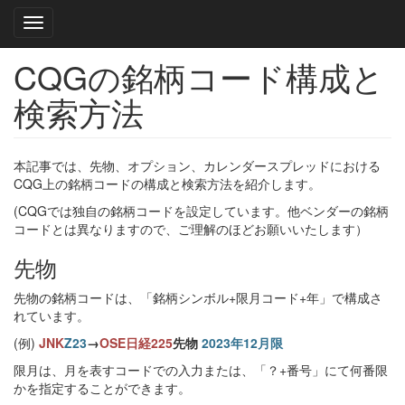
Toggle navigation
CQGの銘柄コード構成と
Skip
to
検索方法
main
content
本記事では、先物、オプション、カレンダースプレッドにおける
CQG上の銘柄コードの構成と検索方法を紹介します。
(CQGでは独自の銘柄コードを設定しています。他ベンダーの銘柄
コードとは異なりますので、ご理解のほどお願いいたします）
先物
先物の銘柄コードは、「銘柄シンボル+限月コード+年」で構成さ
れています。
(例)
JNK
Z23
→
OSE日経225
先物
2023年12月限
限月は、月を表すコードでの入力または、「？+番号」にて何番限
かを指定することができます。