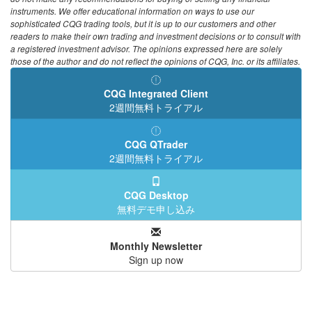
instruments. We offer educational information on ways to use our
sophisticated CQG trading tools, but it is up to our customers and other
readers to make their own trading and investment decisions or to consult with
a registered investment advisor. The opinions expressed here are solely
those of the author and do not reflect the opinions of CQG, Inc. or its affiliates.
CQG Integrated Client
2週間無料トライアル
CQG QTrader
2週間無料トライアル
CQG Desktop
無料デモ申し込み
Monthly Newsletter
Sign up now