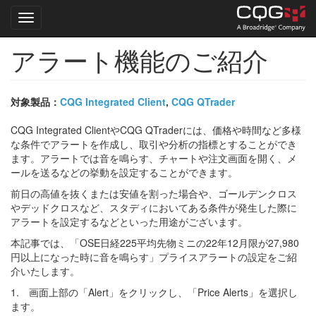
Toggle navigation
アラート機能のご紹介
Skip
to
main
content
対象製品：
CQG Integrated Client
,
CQG QTrader
CQG Integrated ClientやCQG QTraderには、価格や時間など多様
な条件でアラートを作成し、取引や分析の指標とすることができ
ます。アラートでは音を鳴らす、チャートや注文画面を開く、メ
ールを送るなどの挙動を設定することができます。
前日の高値を抜くまたは安値を割った場合や、ゴールデンクロス
やデッドクロスなど、スタディにおいてある条件が発生した際に
アラートを設定するなどといった用途がございます。
本記事では、「OSE日経225平均先物ミニの22年12月限が27,980
円以上になった時に音を鳴らす」プライスアラートの設定をご紹
介いたします。
1. 画面上部の「Alert」をクリックし、「Price Alerts」を選択し
ます。