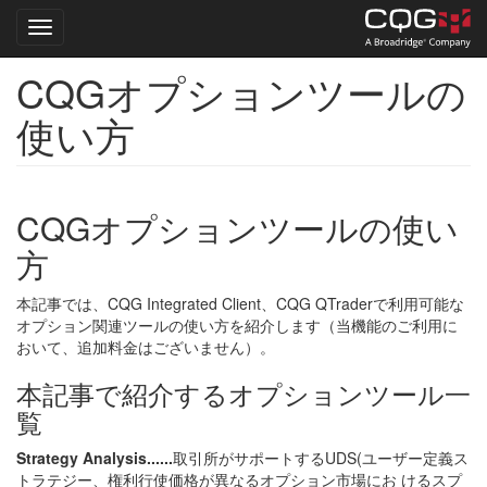
Toggle navigation
CQGオプションツールの
Skip
to
使い方
main
content
CQGオプションツールの使い
方
本記事では、CQG Integrated Client、CQG QTraderで利用可能な
オプション関連ツールの使い方を紹介します（当機能のご利用に
おいて、追加料金はございません）。
本記事で紹介するオプションツール一
覧
Strategy Analysis......
取引所がサポートするUDS(ユーザー定義ス
トラテジー、権利行使価格が異なるオプション市場にお けるスプ