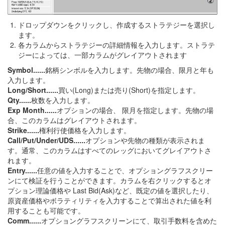
ドロップダウンをクリックし、作成するストラテジーを選択し
ます。
各カラムからストラテジーの詳細情報を入力します。ストラテ
ジーによっては、一部カラムがグレイアウトされます
Symbol......
銘柄シンボルを入力します。先物の場合、限月と年も
入力します。
Long/Short......
買い(Long)または売り(Short)を指定します。
Qty......
枚数を入力します。
Exp Month......
オプションの場合、 限月を指定します。先物の場
合、このカラムはグレイアウトされます。
Strike......
権利行使価格を入力します。
Call/Put/Under/UDS......
オプションや先物の種類が表示されま
す。通常、このカラムはすべてのレッグにおいてグレイアウトさ
れます。
Entry......
任意の値を入力することで、オプショングラフスクリー
ンにて検証を行うことができます。カラムを右クリックするとオ
プション理論価格や Last Bid(Ask)など、既定の値を選択したり、
原資産価格やボラティリティを入力することで算出された値を利
用することも可能です。
Comm......
オプショングラフスクリーンにて、取引手数料を含めた