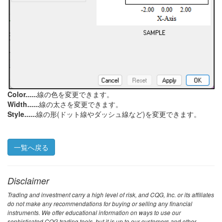
Color......
線の色を変更できます。
Width......
線の太さを変更できます。
Style......
線の形(ドット線やダッシュ線など)を変更できます。
一覧へ戻る
Disclaimer
Trading and investment carry a high level of risk, and CQG, Inc. or its affiliates
do not make any recommendations for buying or selling any financial
instruments. We offer educational information on ways to use our
sophisticated CQG trading tools, but it is up to our customers and other