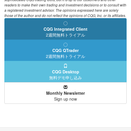
readers to make their own trading and investment decisions or to consult with
a registered investment advisor. The opinions expressed here are solely
those of the author and do not reflect the opinions of CQG, Inc. or its affiliates.
CQG Integrated Client
2週間無料トライアル
CQG QTrader
2週間無料トライアル
CQG Desktop
無料デモ申し込み
Monthly Newsletter
Sign up now