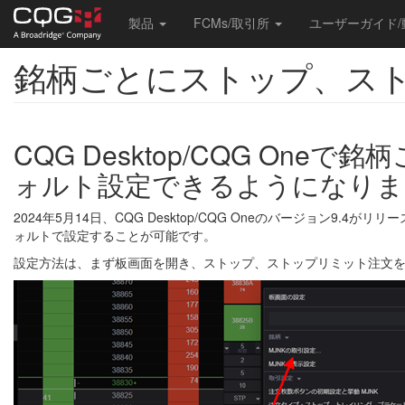
Main
製品
FCMs/取引所
ユーザーガイド
navigation
銘柄ごとにストップ、ス
Skip
to
main
content
CQG Desktop/CQG O
ォルト設定できるようになりま
2024年5月14日、CQG Desktop/CQG Oneのバージョ
ォルトで設定することが可能です。
設定方法は、まず板画面を開き、ストップ、ストップリミット注文