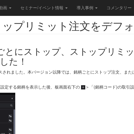
/動画
セミナー/イベント情報
導入事例
コメンタリー
トップリミット注文をデフ
neで銘柄ごとにストップ、ストップリ
した！
ン9.4がリリースされました。本バージョン以降では、銘柄ごとにストップ注文、
を設定する銘柄を表示した後、板画面右下の
＞「(銘柄コード)の取引設