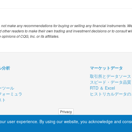
s do not make any recommendations for buying or selling any financial instruments. W
nd other readers to make their own trading and investment decisions or to consult wi
pinions of CQG, Inc. or its affiliates.
ル分析
マーケットデータ
取引所とデータソー
スピード・データ品質
ーツール
RTD ＆ Excel
フォーミュラ
ヒストリカルデータの
スト
Privacy
Sales Inquiry
our user experience. By using our website, you acknowledge and cons