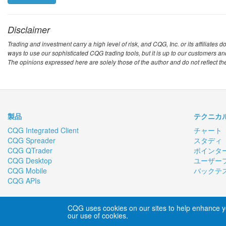
Disclaimer
Trading and investment carry a high level of risk, and CQG, Inc. or its affiliate
ways to use our sophisticated CQG trading tools, but it is up to our customers a
The opinions expressed here are solely those of the author and do not reflect the o
製品
テクニカ
CQG Integrated Client
チャート
CQG Spreader
スタディ
CQG QTrader
ポインタ
CQG Desktop
ユーザー
CQG Mobile
バックテ
CQG APIs
About CQG
|
Careers
|
Contact Us
|
Privacy
CQG uses cookies on our sites to help enhance y
our use of cookies.