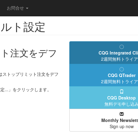
お問合せ
ォルト設定
ミット注文をデフ
CQG Integrated Cl
2週間無料トライ
またはストップリミット注文をデフ
CQG QTrader
2週間無料トライ
定...」をクリックします。
CQG Desktop
無料デモ申し込
Monthly Newslett
Sign up now