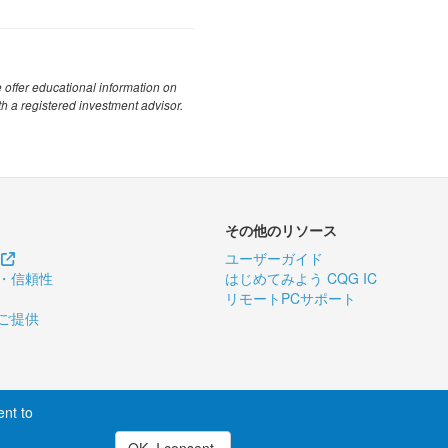
e offer educational information on
th a registered investment advisor.
その他のリソース
ス
ユーザーガイド
・信頼性
はじめてみよう CQG IC
リモートPCサポート
ご提供
ent to
公式
CQG Japan