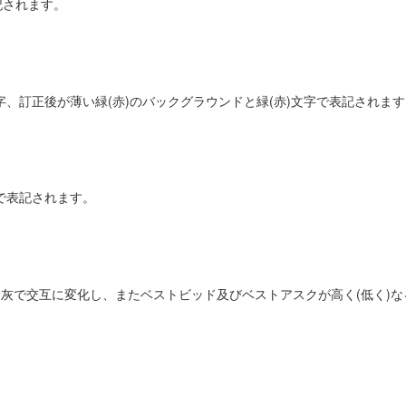
記されます。
字、訂正後が薄い緑(赤)のバックグラウンドと緑(赤)文字で表記されま
字で表記されます。
交互に変化し、またベストビッド及びベストアスクが高く(低く)なるとOrd