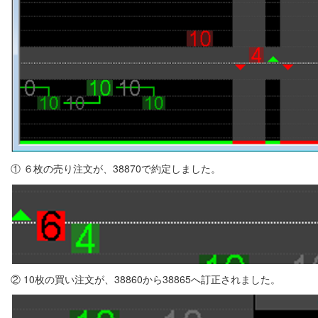
① ６枚の売り注文が、38870で約定しました。
② 10枚の買い注文が、38860から38865へ訂正されました。