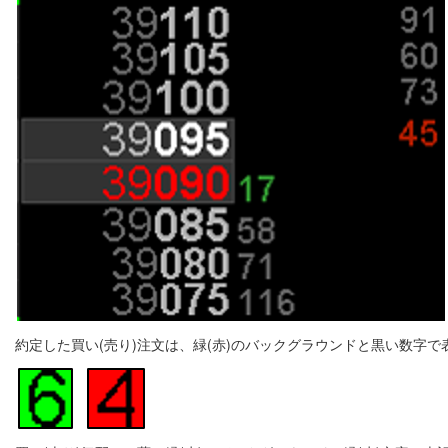
約定した買い(売り)注文は、緑(赤)のバックグラウンドと黒い数字で