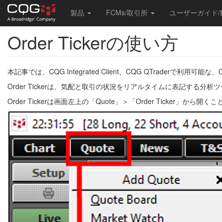
Main
製品
FCMs/取引所
ユーザーガイド
navigation
Order Tickerの使い方
Skip
to
main
content
本記事では、CQG Integrated Client、CQG QTraderで利用可能
Order Tickerは、気配と取引の状況をリアルタイムに表記す
Order Tickerは画面左上の「Quote」＞「Order Ticker」から開