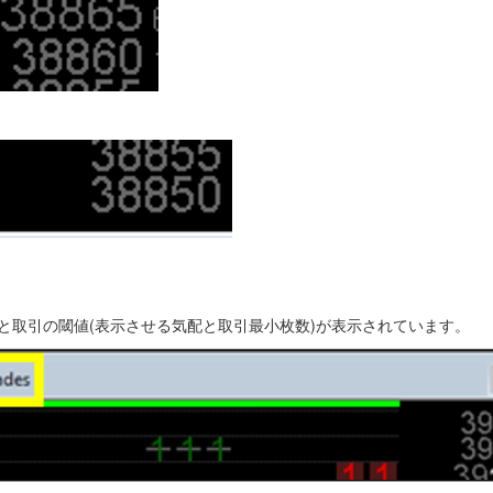
び気配と取引の閾値(表示させる気配と取引最小枚数)が表示されています。