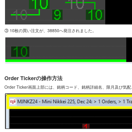
③ 10枚の買い注文が、38850へ発注されました。
Order Tickerの操作方法
Order Ticker画面上部には、銘柄コード、銘柄詳細名、限月及