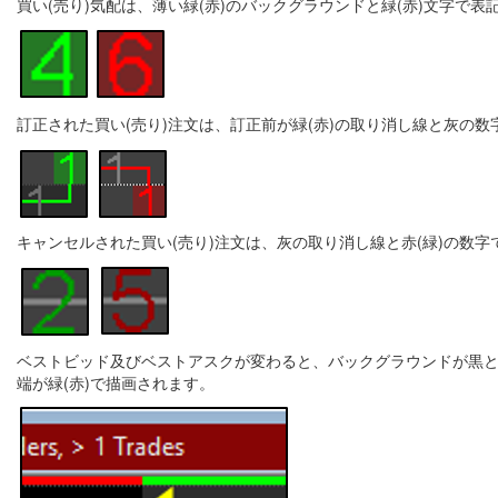
買い(売り)気配は、薄い緑(赤)のバックグラウンドと緑(赤)文字で表
訂正された買い(売り)注文は、訂正前が緑(赤)の取り消し線と灰の数
キャンセルされた買い(売り)注文は、灰の取り消し線と赤(緑)の数
ベストビッド及びベストアスクが変わると、バックグラウンドが黒と灰で
端が緑(赤)で描画されます。