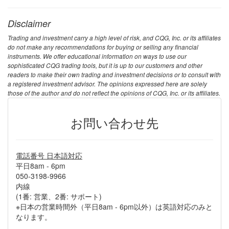
Disclaimer
Trading and investment carry a high level of risk, and CQG, Inc. or its affiliates
do not make any recommendations for buying or selling any financial
instruments. We offer educational information on ways to use our
sophisticated CQG trading tools, but it is up to our customers and other
readers to make their own trading and investment decisions or to consult with
a registered investment advisor. The opinions expressed here are solely
those of the author and do not reflect the opinions of CQG, Inc. or its affiliates.
お問い合わせ先
電話番号 日本語対応
平日8am - 6pm
050-3198-9966
内線
(1番: 営業、2番: サポート)
※日本の営業時間外（平日8am - 6pm以外）は英語対応のみと
なります。