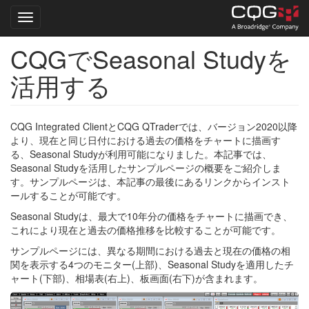
Toggle navigation
CQGでSeasonal Studyを
Skip
to
活用する
main
content
CQG Integrated ClientとCQG QTraderでは、バージョン2020以降
より、現在と同じ日付における過去の価格をチャートに描画す
る、Seasonal Studyが利用可能になりました。本記事では、
Seasonal Studyを活用したサンプルページの概要をご紹介しま
す。サンプルページは、本記事の最後にあるリンクからインスト
ールすることが可能です。
Seasonal Studyは、最大で10年分の価格をチャートに描画でき、
これにより現在と過去の価格推移を比較することが可能です。
サンプルページには、異なる期間における過去と現在の価格の相
関を表示する4つのモニター(上部)、Seasonal Studyを適用したチ
ャート(下部)、相場表(右上)、板画面(右下)が含まれます。