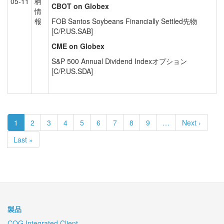
05-11
柄
CBOT on Globex
情
報
FOB Santos Soybeans Financially Settled先物
[C/P.US.SAB]
CME on Globex
S&P 500 Annual Dividend Indexオプション
[C/P.US.SDA]
Pagination
Current
1
Page
2
Page
3
Page
4
Page
5
Page
6
Page
7
Page
8
Page
9
…
Next
Next ›
page
page
Last
Last »
page
製品
CQG Integrated Client