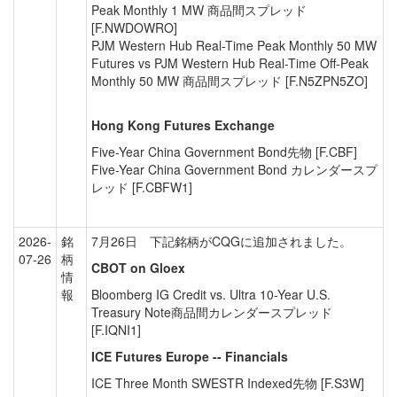
Peak Monthly 1 MW 商品間スプレッド
[F.NWDOWRO]
PJM Western Hub Real-Time Peak Monthly 50 MW
Futures vs PJM Western Hub Real-Time Off-Peak
Monthly 50 MW 商品間スプレッド [F.N5ZPN5ZO]
Hong Kong Futures Exchange
Five-Year China Government Bond先物 [F.CBF]
Five-Year China Government Bond カレンダースプ
レッド [F.CBFW1]
2026-
銘
7月26日 下記銘柄がCQGに追加されました。
07-26
柄
CBOT on Gloex
情
報
Bloomberg IG Credit vs. Ultra 10-Year U.S.
Treasury Note商品間カレンダースプレッド
[F.IQNI1]
ICE Futures Europe -- Financials
ICE Three Month SWESTR Indexed先物 [F.S3W]