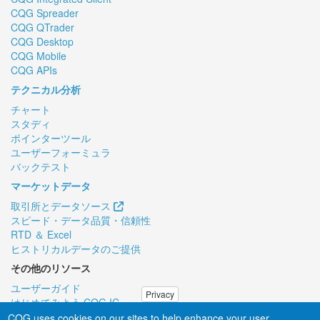
CQG Spreader
CQG QTrader
CQG Desktop
CQG Mobile
CQG APIs
テクニカル分析
チャート
スタディ
ポインターツール
ユーザーフォーミュラ
バックテスト
マーケットデータ
取引所とデータソース
スピード・データ品質・信頼性
RTD ＆ Excel
ヒストリカルデータのご提供
その他のリソース
ユーザーガイド
Privacy
はじめてみよう CQG IC
リモートPCサポート
CQG uses cookies on our sites to help enhance your user