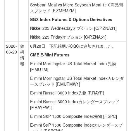
Soybean Meal vs Micro Soybean Meal 1:10商品間
スプレッド [F.ZMEMZM]
SGX Index Futures & Options Derivatives
Nikkei 225 Wednesdayオプション [C/P.ZNA31]
Nikkei 225 Fridayオプション [C/P.ZNA51]
2026-
銘
6月28日 下記銘柄がCQGに追加されました。
06-29
柄
CME E-Mini Futures
情
報
E-mini Morningstar US Total Market Index先物
[F.MUTM]
E-mini Morningstar US Total Market Indexカレンダ
ースプレッド [F.MUTMW1]
E-mini Russell 3000 Index先物 [F.RAYF]
E-mini Russell 3000 Indexカレンダースプレッド
[F.RAYFW1]
E-mini S&P 1500 Composite Index先物 [F.SPC]
E-mini S&P 1500 Composite Indexカレンダースプ
レッド [F.SPCW1]