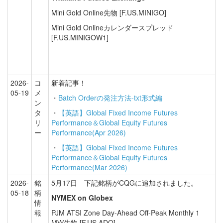
Mini Gold Online先物 [F.US.MINIGO]
Mini Gold Onlineカレンダースプレッド
[F.US.MINIGOW1]
2026-
コ
新着記事！
05-19
メ
・
Batch Orderの発注方法-txt形式編
ン
タ
・
【英語】Global Fixed Income Futures
リ
Performance＆Global Equity Futures
ー
Performance(Apr 2026)
・
【英語】Global Fixed Income Futures
Performance＆Global Equity Futures
Performance(Mar 2026)
2026-
銘
5月17日 下記銘柄がCQGに追加されました。
05-18
柄
NYMEX on Globex
情
報
PJM ATSI Zone Day-Ahead Off-Peak Monthly 1
MW先物 [F.US.ADO]