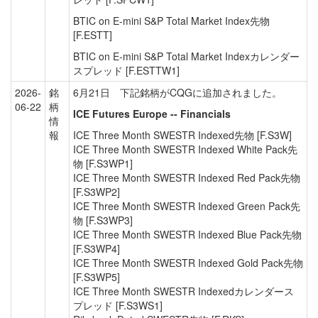
BTIC on E-mini S&P Total Market Index先物
[F.ESTT]
BTIC on E-mini S&P Total Market Indexカレンダー
スプレッド [F.ESTTW1]
2026-
銘
6月21日 下記銘柄がCQGに追加されました。
06-22
柄
ICE Futures Europe -- Financials
情
報
ICE Three Month SWESTR Indexed先物 [F.S3W]
ICE Three Month SWESTR Indexed White Pack先
物 [F.S3WP1]
ICE Three Month SWESTR Indexed Red Pack先物
[F.S3WP2]
ICE Three Month SWESTR Indexed Green Pack先
物 [F.S3WP3]
ICE Three Month SWESTR Indexed Blue Pack先物
[F.S3WP4]
ICE Three Month SWESTR Indexed Gold Pack先物
[F.S3WP5]
ICE Three Month SWESTR Indexedカレンダース
プレッド [F.S3WS1]