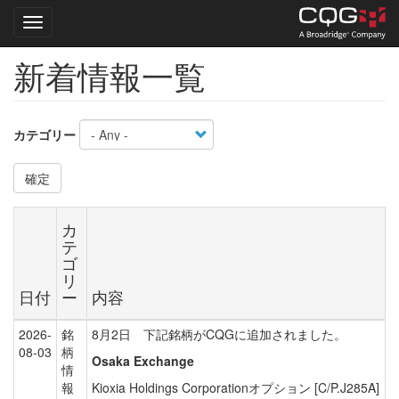
Toggle navigation
新着情報一覧
Skip
to
main
content
カテゴリー
確定
カ
テ
ゴ
リ
日付
ー
内容
2026-
銘
8月2日 下記銘柄がCQGに追加されました。
08-03
柄
Osaka Exchange
情
報
Kioxia Holdings Corporationオプション [C/P.J285A]