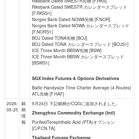
Riksbank Dated SWESTR先物 [F.RKS]
Riksbank Dated SWESTR カレンダースプレッド
[F.RKSS1]
Norges Bank Dated NOWA先物 [F.NOR]
Norges Bank Dated NOWA カレンダースプレッド
[F.NORS1]
BOJ Dated TONA先物 [BOJ]
BOJ Dated TONA カレンダースプレッド [BOJS1]
ICE Three Month BBSW先物 [BSW]
ICE Three Month BBSW カレンダースプレッド
[BSWS1]
SGX Index Futures & Options Derivatives
Baltic Handysize Time Charter Average (4 Routes)
ATL先物 [F.HAF]
2026-
銘
5月24日 下記銘柄がCQGに追加されました。
05-25
柄
Zhengzhou Commodity Exchange (Intl)
情
報
PurifiedTerephthalic Acid (PTA)オプション
[C/P.CN.TA]
Thailand Futures Exchange