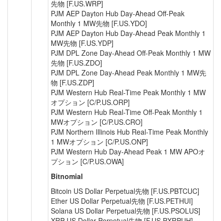
先物 [F.US.WRP]
PJM AEP Dayton Hub Day-Ahead Off-Peak
Monthly 1 MW先物 [F.US.YDO]
PJM AEP Dayton Hub Day-Ahead Peak Monthly 1
MW先物 [F.US.YDP]
PJM DPL Zone Day-Ahead Off-Peak Monthly 1 MW
先物 [F.US.ZDO]
PJM DPL Zone Day-Ahead Peak Monthly 1 MW先
物 [F.US.ZDP]
PJM Western Hub Real-Time Peak Monthly 1 MW
オプション [C/P.US.ORP]
PJM Western Hub Real-Time Off-Peak Monthly 1
MWオプション [C/P.US.CRO]
PJM Northern Illinois Hub Real-Time Peak Monthly
1 MWオプション [C/P.US.ONP]
PJM Western Hub Day-Ahead Peak 1 MW APOオ
プション [C/P.US.OWA]
Bitnomial
Bitcoin US Dollar Perpetual先物 [F.US.PBTCUC]
Ether US Dollar Perpetual先物 [F.US.PETHUI]
Solana US Dollar Perpetual先物 [F.US.PSOLUS]
XRP US Dollar Perpetual先物 [F.US.PXRPUH]