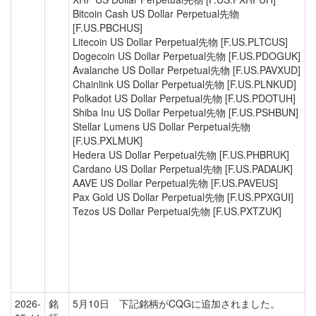
Bitcoin Cash US Dollar Perpetual先物
[F.US.PBCHUS]
Litecoin US Dollar Perpetual先物 [F.US.PLTCUS]
Dogecoin US Dollar Perpetual先物 [F.US.PDOGUK]
Avalanche US Dollar Perpetual先物 [F.US.PAVXUD]
Chainlink US Dollar Perpetual先物 [F.US.PLNKUD]
Polkadot US Dollar Perpetual先物 [F.US.PDOTUH]
Shiba Inu US Dollar Perpetual先物 [F.US.PSHBUN]
Stellar Lumens US Dollar Perpetual先物
[F.US.PXLMUK]
Hedera US Dollar Perpetual先物 [F.US.PHBRUK]
Cardano US Dollar Perpetual先物 [F.US.PADAUK]
AAVE US Dollar Perpetual先物 [F.US.PAVEUS]
Pax Gold US Dollar Perpetual先物 [F.US.PPXGUI]
Tezos US Dollar Perpetual先物 [F.US.PXTZUK]
2026-
銘
5月10日 下記銘柄がCQGに追加されました。